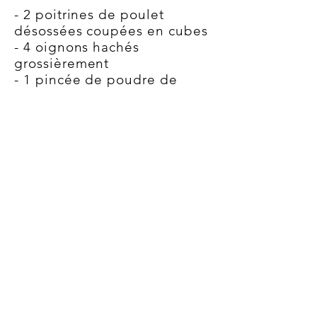
- 2 poitrines de poulet
désossées coupées en cubes
- 4 oignons hachés
grossièrement
- 1 pincée de poudre de
cardamome
- Sel et poivre
Farce végétarienne
- 1 1⁄2 tasse de persil frais
haché finement
- 1 1⁄2 tasse de coriandre
finement hachée
- 2 tasses d'épinards hachés
grossièrement
- 3 oignons verts finement
hachés
- 1⁄4 tasse d'huile végétale