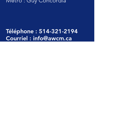
Métro : Guy Concordia
Téléphone :
514-321-2194
Courriel :
info@awcm.ca
Suivez-nous
FAIRE UN DON VIA CANADON
Abonnez-vous à notre infolettre