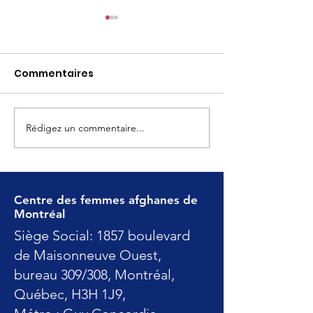
Commentaires
CFAM 2026 AGA
Rédigez un commentaire...
Plus forts, plu
engagés que 
Centre des femmes afghanes de
Montréal
Siège Social: 1857 boulevard
de Maisonneuve Ouest,
bureau 309/308, Montréal,
Québec, H3H 1J9,