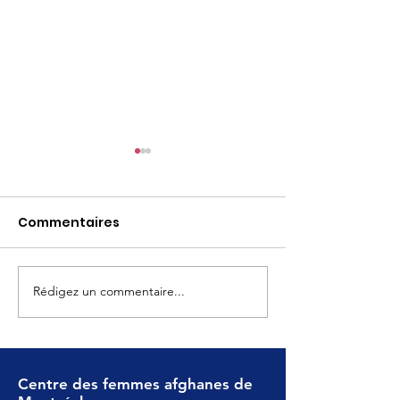
Commentaires
CFAM 2026 AGA
Rédigez un commentaire...
Plus forts, plu
engagés que 
Centre des femmes afghanes de