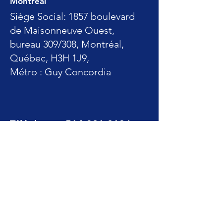
Montréal
Siège Social: 1857 boulevard
de Maisonneuve Ouest,
bureau 309/308, Montréal,
Québec, H3H 1J9,
Métro : Guy Concordia
Téléphone :
514-321-2194
Courriel :
info@awcm.ca
Suivez-nous