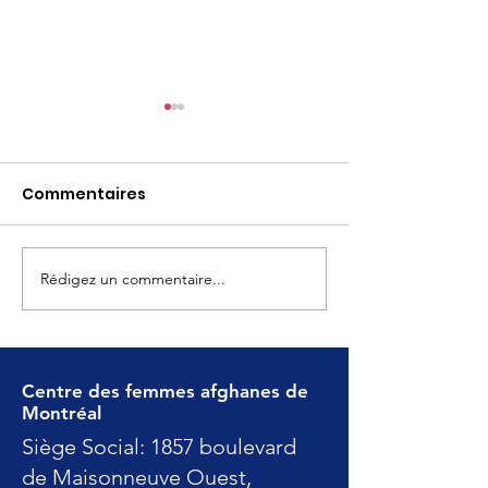
Commentaires
CFAM 2026 AGA
Rédigez un commentaire...
Plus forts, plu
engagés que 
Centre des femmes afghanes de
Montréal
Siège Social: 1857 boulevard
de Maisonneuve Ouest,