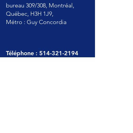
bureau 309/308, Montréal,
Québec, H3H 1J9,
Métro : Guy Concordia
Téléphone :
514-321-2194
Courriel :
info@awcm.ca
Suivez-nous
FAIRE UN DON VIA CANADON